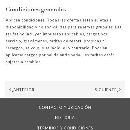
plato principal
Condiciones generales
Opciones de Menú
Aplican condiciones. Todas las ofertas están sujetas a
Aperitivos
disponibilidad y no son válidas para reservas grupales. Las
Ensalada vietnamita
tarifas no incluyen impuestos aplicables, cargos por
Ensalada caprese
servicio, gravámenes, tarifas de resort, propinas ni
Platos principales
recargos, salvo que se indique lo contrario. Podrían
“La Tabilita de Silvanh” (Mini hamburguesas gourmet)
aplicarse cargos por salida anticipada. Las tarifas están
Pasta cabello de ángel con camarones
sujetas a cambios.
Déjese consentir en el corazón de la Ciudad Colonial, donde la
belleza histórica se encuentra con el cuidado personalizado.
ANTERIOR
SIGUIENTE
CONTACTO Y UBICACIÓN
HISTORIA
TÉRMINOS Y CONDICIONES