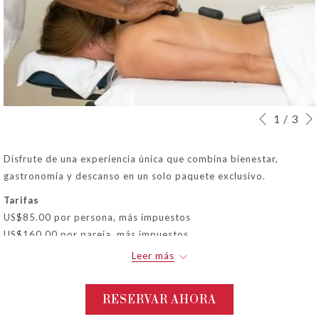
Botones
Al
1
/
3
Anterior
de
hacer
control
clic
Disfrute de una experiencia única que combina bienestar,
de
en
gastronomía y descanso en un solo paquete exclusivo.
la
los
Tarifas
presentación
siguientes
US$85.00 por persona, más impuestos
de
enlaces,
US$160.00 por pareja, más impuestos
diapositivas
se
actualizará
Leer más
Incluye
el
Acceso a la piscina en la terraza de 10:00 a.m. a 5:00 p.m.
contenido
Masaje relajante de 30 minutos (individual o en pareja)
RESERVAR AHORA
anterior
Almuerzo en nuestro restaurante, con un (1) aperitivo y un (1)