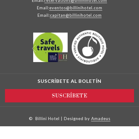
Email:
reservations@billinihotel.com
Email:
eventos@billinihotel.com
Email:
capitan@billinihotel.com
Siguiente
Anterior
SUSCRÍBETE AL BOLETÍN
SUSCRÍBETE
©
Billini Hotel | Designed by
Amadeus