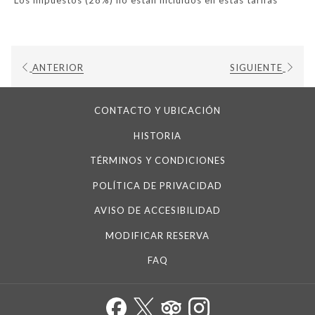
Los impuestos (28%) no estan incluidos en estas tarifas
VALOR AGREGADO
El
10% del valor de la experiencia será donado a la
iglesia
, contribuyendo a la preservación de estos espacios
históricos y culturales.
ANTERIOR
SIGUIENTE
CONTACTO Y UBICACIÓN
HISTORIA
TÉRMINOS Y CONDICIONES
POLÍTICA DE PRIVACIDAD
AVISO DE ACCESIBILIDAD
MODIFICAR RESERVA
FAQ