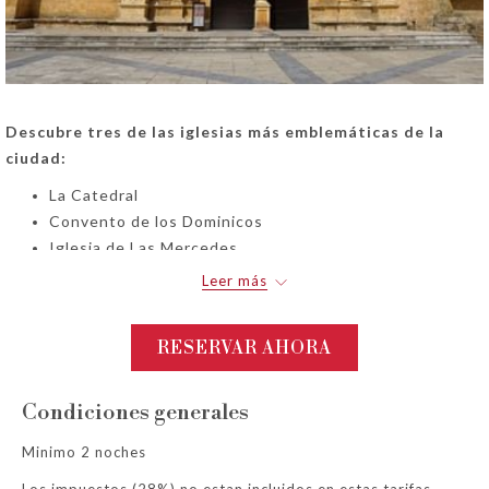
Descubre tres de las iglesias más emblemáticas de la
ciudad:
La Catedral
Convento de los Dominicos
Iglesia de Las Mercedes
Leer más
Incluye:
Tour guiado privado en la Catedral y su museo
RESERVAR AHORA
Tour guiado privado en el Convento de los Dominicos,
incluyendo su biblioteca
Tour guiado privado en la Iglesia de Las Mercedes
Condiciones generales
Refrigerios durante la experiencia
Souvenir de cortesía en cada iglesia visitada
Minimo 2 noches