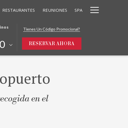
Hamburg
RESTAURANTES
REUNIONES
SPA
Menu
inos
Tienes Un Código Promocional?
0
ABRE EN UNA NUEVA
RESERVAR AHORA
ropuerto
ecogida en el