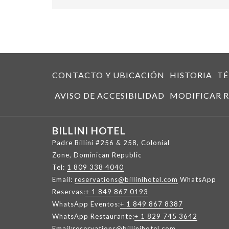
CONTACTO Y UBICACIÓN
HISTORIA
TÉ
AVISO DE ACCESIBILIDAD
MODIFICAR R
BILLINI HOTEL
Padre Billini #256 & 258, Colonial
Zone, Dominican Republic
Tel:
1 809 338 4040
Email:
reservations@billinihotel.com
WhatsApp
Reservas:
+ 1 849 867 0193
WhatsApp Eventos:
+ 1 849 867 8387
WhatsApp Restaurante:
+ 1 829 745 3642
Email:
reservations@billinihotel.com