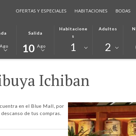
OFERTAS Y ESPECIALES
HABITACIONES
BODAS
ESTE
LA
Habitacione
Adultos
N
ada
Salida
N
BOTÓN
FECHA
S
ABRE
DE
1
2
10
Ago
Ago
DA
EL
SALIDA
DARIO
CIONADA
CALENDARIO
SELECCIONADA
PARA
ES
CIONAR
SELECCIONAR
10º
ibuya Ichiban
TO
LA
AGOSTO
FECHA
2026.
DE
DA
SALIDA
cuentra en el Blue Mall, por
n descanso de tus compras.