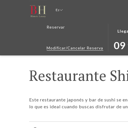
Es
ESTE
LA
Reservar
Lleg
BOTÓ
FECHA
ABRE
DE
09
EL
LLEGA
Modificar/Cancelar Reserva
CALEN
SELEC
PARA
ES
SELEC
9º
Restaurante Sh
LA
AGOS
FECHA
2026.
DE
LLEGA
Este restaurante japonés y bar de sushi se en
lo que es ideal cuando buscas disfrutar de u