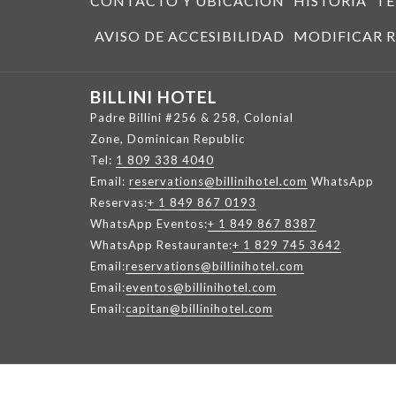
CONTACTO Y UBICACIÓN
HISTORIA
TÉ
PESTAÑA
AVISO DE ACCESIBILIDAD
MODIFICAR R
BILLINI HOTEL
Padre Billini #256 & 258, Colonial
Zone, Dominican Republic
Tel:
1 809 338 4040
Email:
reservations@billinihotel.com
WhatsApp
Reservas:
+ 1 849 867 0193
WhatsApp Eventos:
+ 1 849 867 8387
WhatsApp Restaurante:
+ 1 829 745 3642
Email:
reservations@billinihotel.com
Email:
eventos@billinihotel.com
Email:
capitan@billinihotel.com