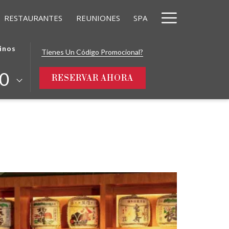
Hamburg
RESTAURANTES
REUNIONES
SPA
Menu
inos
Tienes Un Código Promocional?
0
ABRE EN UNA NUEVA
RESERVAR AHORA