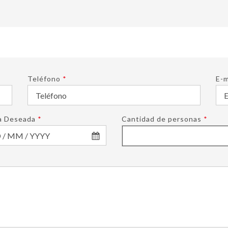
Teléfono
*
E-m
a Deseada
*
Cantidad de personas
*