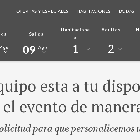
OFERTAS Y ESPECIALES
HABITACIONES
BODAS
ESTE
LA
Habitacione
Adultos
N
ada
Salida
N
BOTÓN
FECHA
S
ABRE
DE
1
2
09
Ago
Ago
DA
EL
SALIDA
DARIO
CIONADA
CALENDARIO
SELECCIONADA
PARA
ES
CIONAR
SELECCIONAR
9º
uipo esta a tu disp
TO
LA
AGOSTO
FECHA
2026.
DE
 el evento de manera
DA
SALIDA
solicitud para que personalicemos 