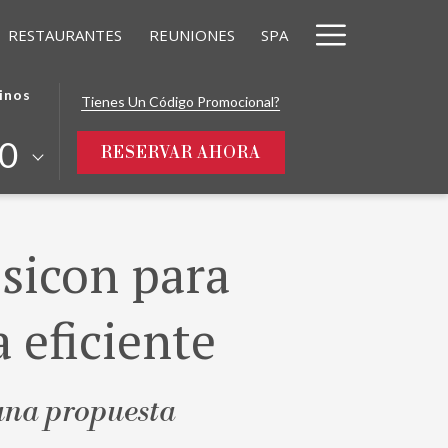
Hamburg
RESTAURANTES
REUNIONES
SPA
Menu
inos
Tienes Un Código Promocional?
0
ABRE EN UNA NUEVA
RESERVAR AHORA
osicon para
 eficiente
una propuesta