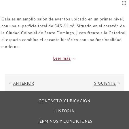
Gala es un amplio salón de eventos ubicado en un primer nivel,
con una superficie total de 545.61 m². Situado en el corazón de
la Ciudad Colonial de Santo Domingo, justo frente a la Catedral,
el espacio combina el encanto histórico con una funcionalidad
moderna.
Cuenta con pista de baile, escenario, área de bar, espacios
Leer más
dedicados para buffet, cocina completamente equipada,
depósito y baños independientes para damas y caballeros,
ofreciendo todo lo necesario para la realización de eventos
ANTERIOR
SIGUIENTE
memorables y sin contratiempos.
CONTACTO Y UBICACIÓN
HISTORIA
TÉRMINOS Y CONDICIONES