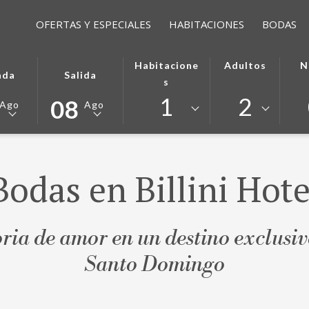
OFERTAS Y ESPECIALES
HABITACIONES
BODAS
ESTE
LA
Habitacione
Adultos
N
ada
Salida
N
BOTÓN
FECHA
S
ABRE
DE
1
2
08
Ago
Ago
DA
EL
SALIDA
DARIO
CIONADA
CALENDARIO
SELECCIONADA
PARA
ES
CIONAR
SELECCIONAR
8º
Bodas en Billini Hote
TO
LA
AGOSTO
FECHA
2026.
DE
DA
SALIDA
oria de amor en un destino exclusi
Santo Domingo